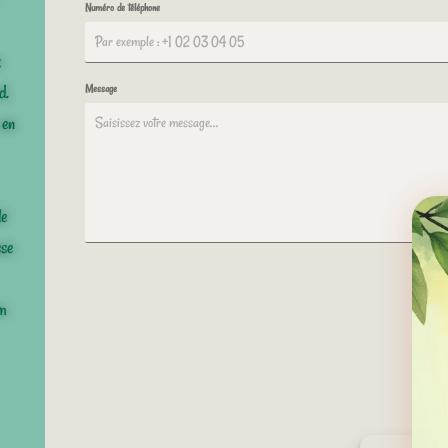
Numéro de téléphone
x
d.
Message
 en
le
sse
om