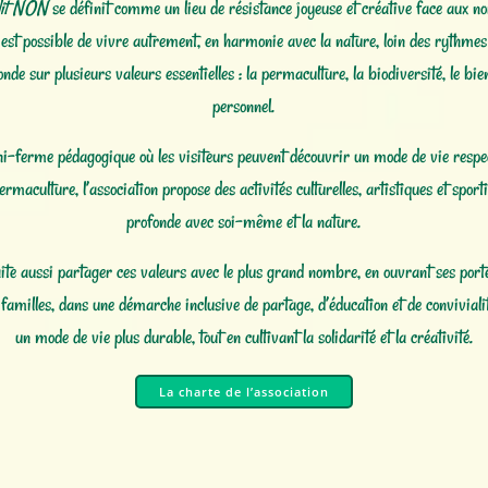
dit NON
se définit comme un lieu de résistance joyeuse et créative face aux n
’il est possible de vivre autrement, en harmonie avec la nature, loin des rythmes 
fonde sur plusieurs valeurs essentielles : la permaculture, la biodiversité, le bi
personnel.
ni-ferme pédagogique où les visiteurs peuvent découvrir un mode de vie respe
ermaculture, l’association propose des activités culturelles, artistiques et spo
profonde avec soi-même et la nature.
te aussi partager ces valeurs avec le plus grand nombre, en ouvrant ses porte
x familles, dans une démarche inclusive de partage, d’éducation et de conviviali
un mode de vie plus durable, tout en cultivant la solidarité et la créativité.
La charte de l’association