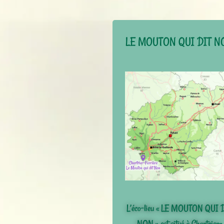
LE MOUTON QUI DIT N
L’éco-lieu « LE MOUTON QUI 
NON » est situé à Chartrier-