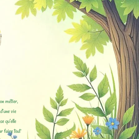
on métier,
 d’une vie
se qu’elle
r faire tout