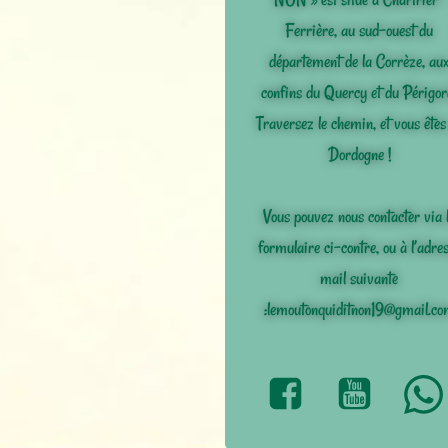
Ferrière, au sud-ouest du
département de la Corrèze, au
confins du Quercy et du Périgor
Traversez le chemin, et vous êtes
Dordogne !
Vous pouvez nous contacter via 
formulaire ci-contre, ou à l’adre
mail suivante
:lemoutonquiditnon19@gmail.c