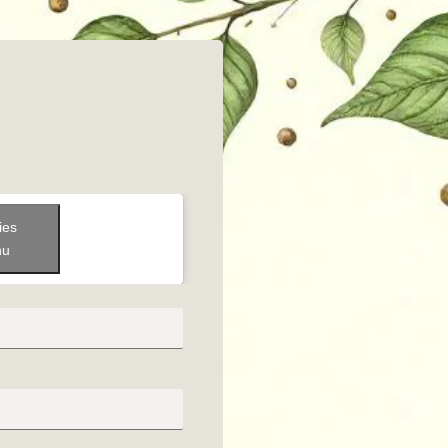
ies
nu