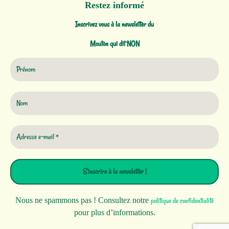
Restez informé
Inscrivez vous à la newsletter du
Mouton qui dit NON
Gérer le consentement
Pour offrir les meilleures expériences, nous utilisons des technologies telles que les cookies pour stocker et/ou
accéder aux informations des appareils. Le fait de consentir à ces technologies nous permettra de traiter des
données telles que le comportement de navigation ou les ID uniques sur ce site. Le fait de ne pas consentir ou de
retirer son consentement peut avoir un effet négatif sur certaines caractéristiques et fonctions.
Accepter
Refuser
Voir les préférences
Nous ne spammons pas ! Consultez notre
politique de confidentialité
Politique de confidentialité
Politique de confidentialité
pour plus d’informations.