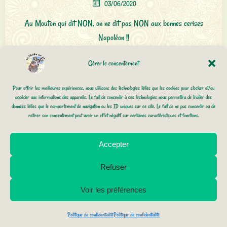
03/06/2020
Au Mouton qui dit NON, on ne dit pas NON aux bonnes cerises
Napoléon !!
Gérer le consentement
0
Lire la suite
Pour offrir les meilleures expériences, nous utilisons des technologies telles que les cookies pour stocker et/ou
accéder aux informations des appareils. Le fait de consentir à ces technologies nous permettra de traiter des
données telles que le comportement de navigation ou les ID uniques sur ce site. Le fait de ne pas consentir ou de
retirer son consentement peut avoir un effet négatif sur certaines caractéristiques et fonctions.
Accepter
Refuser
Voir les préférences
Politique de confidentialité
Politique de confidentialité