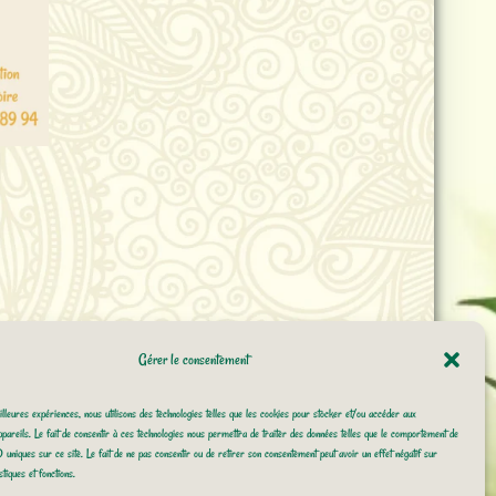
bien sûr ! Au programme, un atelier Land-Art, une relaxation
la Nature. Réservation obligatoire au 06 64 79 89 94
Gérer le consentement
lleures expériences, nous utilisons des technologies telles que les cookies pour stocker et/ou accéder aux
pareils. Le fait de consentir à ces technologies nous permettra de traiter des données telles que le comportement de
Lire la suite
D uniques sur ce site. Le fait de ne pas consentir ou de retirer son consentement peut avoir un effet négatif sur
tiques et fonctions.