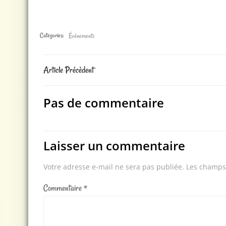
Categories:
Événements
Post
Article Précèdent
navigation
Pas de commentaire
Laisser un commentaire
Votre adresse e-mail ne sera pas publiée.
Les champs 
Commentaire
*