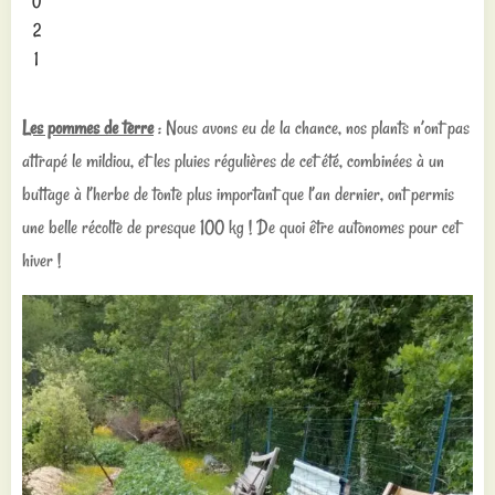
0
2
1
Les pommes de terre
: Nous avons eu de la chance, nos plants n’ont pas
attrapé le mildiou, et les pluies régulières de cet été, combinées à un
buttage à l’herbe de tonte plus important que l’an dernier, ont permis
une belle récolte de presque 100 kg ! De quoi être autonomes pour cet
hiver !