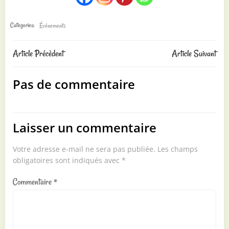
Categories:
Événements
Post
Post
Article Précèdent
Article Suivant
navigation
navigation
Pas de commentaire
Laisser un commentaire
Votre adresse e-mail ne sera pas publiée.
Les champs
obligatoires sont indiqués avec
*
Commentaire
*