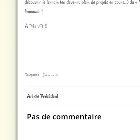
découvrir le terrain (en devenir, plein de projets en cours…) du «
limonade !
A très vite !!
Categories:
Événements
Post
Article Précèdent
navigation
Pas de commentaire