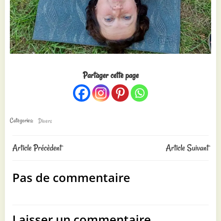
Partager cette page
Categories:
Divers
Post
Post
Article Précèdent
Article Suivant
navigation
navigation
Pas de commentaire
Laisser un commentaire